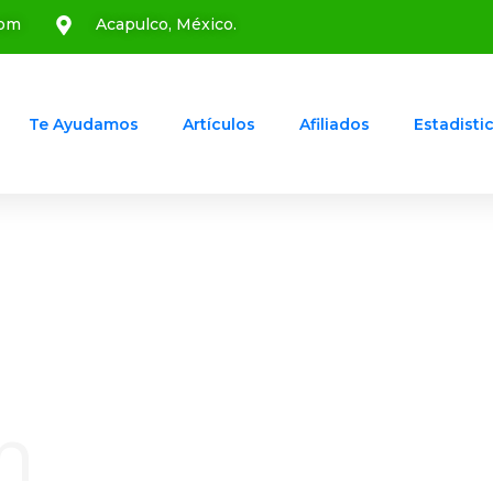
com
Acapulco, México.
Te Ayudamos
Artículos
Afiliados
Estadisti
n