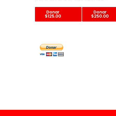
Donar
Donar
$125.00
$250.00
CANTIDAD PERSONAL