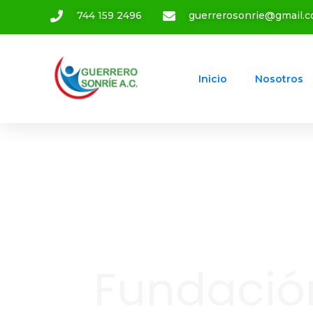
744 159 2496
guerrerosonrie@gmail.
Inicio
Nosotros
Fundació